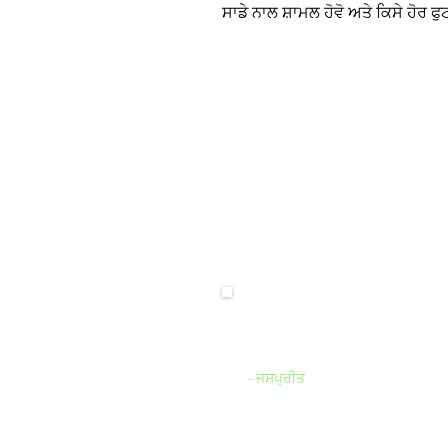
ਸਾਡੇ ਨਾਲ ਸ਼ਾਮਲ ਹੋਵੋ ਅਤੇ ਕਿਸੇ ਹੋਰ ਫੁ
ਲੋਕ ਕੀ ਕਹਿ ਰਹੇ ਹਨ:
"ਮੈਂ ਆਪਣੇ ਮਾਪਿਆਂ ਦੇ ਘਰੇਲੂ ਦੇਸ਼ ਲਈ ਖ
ਅਤੇ ਇਸ ਗਰਮੀ ਵਿਚ ਆਪਣੇ ਵਿਰਾਸਤ ਦ
ਨੁਮਾਇੰਦਗੀ ਕਰਨ ਲਈ ਬਹੁਤ ਉਤਸ਼ਾਹਤ ਹ
- ਜਸਪ੍ਰੀਤ